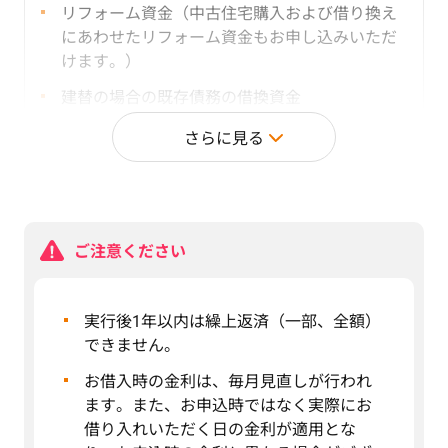
リフォーム資金（中古住宅購入および借り換え
にあわせたリフォーム資金もお申し込みいただ
けます。）
建替の場合の既存債務の借換資金
住宅取得にかかる付帯費用および諸費用（保証
さらに見る
料・火災保険料・登記費用等）
住み替えに伴う既存住宅売却後に残る住宅ロー
ン残高（上限1,500万円）および諸費用
ご注意ください
セカンドハウス購入資金および諸費用（購入に
伴う諸費用）
原則、通勤・通学に使用する申込人もしくはご家
実行後1年以内は繰上返済（一部、全額）
族が居住する為の住宅であることが条件となりま
できません。
す。
お借入時の金利は、毎月見直しが行われ
避暑・避寒・休養等が目的の別荘・リゾート等の
住宅取得は対象外となります。
ます。また、お申込時ではなく実際にお
借り入れいただく日の金利が適用とな
「住宅の建築・購入または他行住宅ローンのお