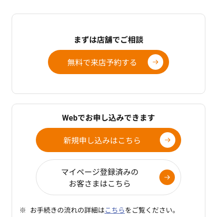
お申込金額
まずは店舗でご相談
300万円以上3億円以下（1万円単位）
無料で来店予約する
新築・中古の場合、住宅取得に係る所要資金の範囲内
で、本体価格（土地+建物）の200％までお申し込みい
ただけます。
お借り換えの場合、ご自宅の評価額+1,500万円以内と
いたします。
Webでお申し込みできます
評価額は当行所定の評価といたします。
新規申し込みはこちら
地銀協ライフサポート団体信用生命保険をご選択され
る場合、当行・他行の既存分含め、融資金額上限は2億
円までとなります。
マイページ登録済みの
お客さまはこちら
ご返済期間
お手続きの流れの詳細は
こちら
をご覧ください。