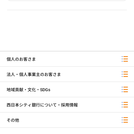
保証料込型／お借入金利に保証料が含まれてお
りますので、お借入時に一括してお支払いいた
だく必要はございません。
ご返済方法
元利金均等毎月返済（6ヵ月毎の増額返済もご利
用いただけます。）
個人のお客さま
法人・個人事業主のお客さま
保険
地域貢献・文化・SDGs
団体信用生命保険
当行の指定する保険会社の団体信用生命保険にご
西日本シティ銀行について・採用情報
加入いただきます。保険料は西日本シティ銀行が負
担します。
その他
火災保険