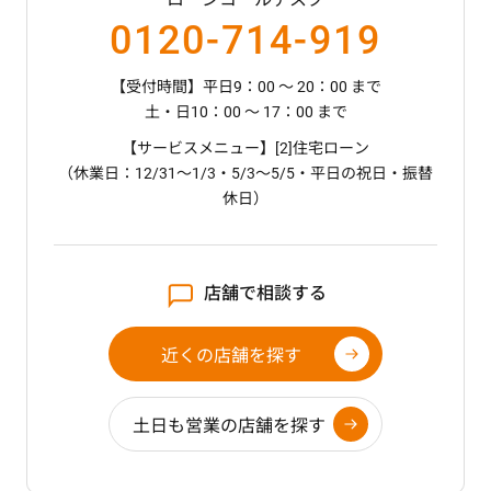
当権を設定いたします。
0120-714-919
保証会社に対する連帯
保証人
【受付時間】平日9：00 ～ 20：00 まで
土・日10：00 ～ 17：00 まで
原則として不要
【サービスメニュー】[2]住宅ローン
ただし、土地・建物に持分のあるお客さま、収入
（休業日：12/31～1/3・5/3～5/5・平日の祝日・振替
合算をされるお客さまには連帯保証人となっていた
休日）
だきます。また、保証会社が条件とした場合も連帯
保証人が必要です。
保証会社
店舗で相談する
西日本信用保証（株）または九州総合信用
近くの店舗を探す
（株）
土日も営業の店舗を探す
保証料