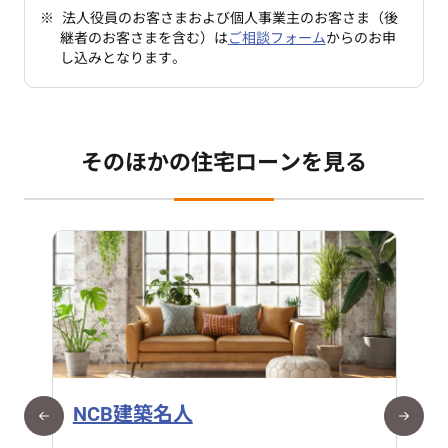
1年以上50年以内（1年単位）
法人役員のお客さまおよび個人事業主のお客さま（後
継者のお客さまを含む）は
ご相談フォーム
からのお申
完済時点での築後経過年数や建築された耐震基準等に
し込みとなります。
より、ご返済期間の短縮が必要となる場合もございま
すので、あらかじめご了承ください。
お借り換えの場合、当初購入から50年を超えない期間
または当初購入から35年の範囲内といたします。
そのほかの住宅ローンを見る
出産、育児でお仕事を休業する際、最大5年間の元金
返済据置ができます。（1回で申請可能な元金返済据置
期間は、「出産手当金・育児休業給付金の支給期間
内」であることが必要です。）
銀行および保証会社所定の審査の結果、ご希望に添え
ない場合がございますので、あらかじめご了承くださ
い。
ご利用いただけるお客さま
お申込時の年齢が満20歳以上満70歳以下で、完
NCB建築名人
済時の年齢が満84歳以下のお客さま（地銀協一