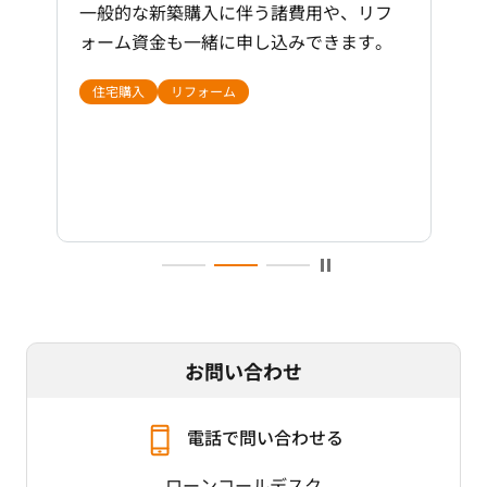
般団信の場合）
一般的な新築購入に伴う諸費用や、リフ
ォーム資金も一緒に申し込みできます。
11疾病団信の場合は、お申込時の年齢が満20歳以
上満50歳以下で、完済時の年齢が84歳以下のお客さ
ま
住宅購入
リフォーム
その他団信について、申込時年齢および完済時年
齢が異なる場合がございます。
年収400万円以上（自営業のお客さまは申告所
得が2期連続400万円以上）のお客さま
当行に給与振込をご指定のお客さま（または、
新たにご指定いただけるお客さま）
西日本シティ銀行アプリをダウンロードのう
え、口座登録いただけるお客さま
お問い合わせ
担保
電話で問い合わせる
土地・建物に対して、保証会社が第一順位の抵
ローンコールデスク