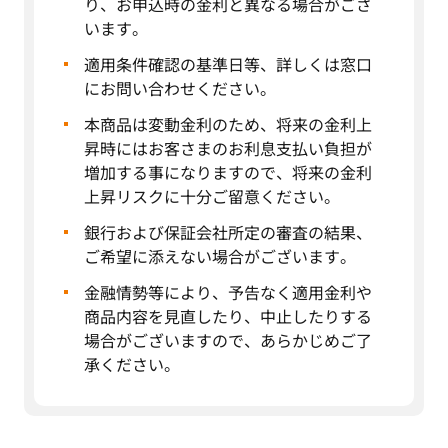
り、お申込時の金利と異なる場合がござ
借り換え」とあわせた「既存の住宅ローン以外
います。
のお借入金」のおまとめ
適用条件確認の基準日等、詳しくは窓口
以下の条件を全て満たすことを条件に、対象商品
にお問い合わせください。
の資金使途に「住宅ローン以外のお借入金」を組入
れいただけます。
本商品は変動金利のため、将来の金利上
「住宅の建築・購入」「他行住宅ローンの
昇時にはお客さまのお利息支払い負担が
お借り換え」と同時に一本化を行うこと
増加する事になりますので、将来の金利
上昇リスクに十分ご留意ください。
当行にお借入残高の分かる資料をご提出い
ただき、かつ返済金を当行から振り込み可
銀行および保証会社所定の審査の結果、
能であること
ご希望に添えない場合がございます。
おまとめ対象となるお借入残高が300万円以
金融情勢等により、予告なく適用金利や
内、かつ銀行所定の範囲内であること
商品内容を見直したり、中止したりする
場合がございますので、あらかじめご了
上記お使いみちの対象となる土地・建物については、
承ください。
お申込人が所有されること、お申込人もしくはご家族
が居住するための住宅であることが条件となります。
当行の住宅ローンのみで新たにお借り入れいただくこ
とが条件となります。