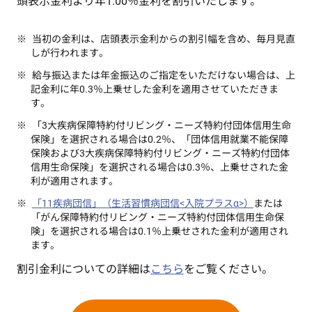
頭表示金利より年1.00％金利を割引いたします。
当初の金利は、店頭表示金利からの割引幅を含め、毎月見直
しが行われます。
給与振込または年金振込のご指定をいただけない場合は、上
記金利に年0.3％上乗せした金利を適用させていただきま
す。
「3大疾病保障特約付リビング・ニーズ特約付団体信用生命
保険」を選択される場合は0.2％、「団体信用就業不能保障
保険および3大疾病保障特約付リビング・ニーズ特約付団体
信用生命保険」を選択される場合は0.3％、上乗せされた金
利が適用されます。
「11疾病団信」（生活習慣病団信<入院プラスα>）
または
「がん保障特約付リビング・ニーズ特約付団体信用生命保
険」を選択される場合は0.1％上乗せされた金利が適用され
ます。
割引金利についての詳細は
こちら
をご覧ください。