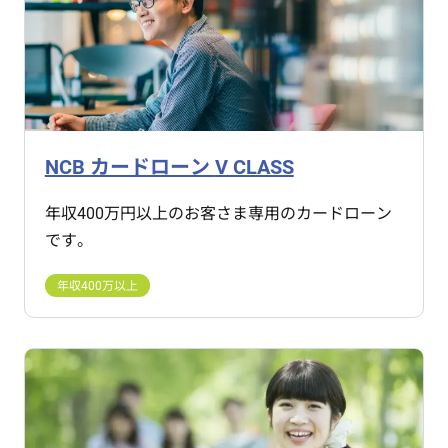
末を超えて新たなお借り入れはできません。
お使い道
自由（ただし、事業性の資金は除きます。）
NCB カードローン
V CLASS
お借り入れ方法
年収400万円以上のお客さま専用のカードローン
アプリやATMでお借入れ・ご返済いただけま
です。
す。
（アプリでカードローン機能を利用するには最
年収400万以上
新バージョンのアプリへアップデートの上、カ
ードローン口座の登録が必要です。）
（当行ATMでのお借入は、「カードローン」
⇒「お借入れ」の順に操作ください。）
ATM画面の「お引出し」ボタンから操作いただく
と、ご出金額より普通預金残高を差し引いた額をカ