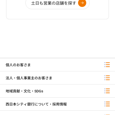
＜給与所得者のお客さま＞
土日も営業の店舗を探す
所得証明書、源泉徴収票(手書きの場合は発行印
のあるもの)、住民税課税決定通知書のいずれか
新入社員のお客さま、前年以降の転就職者のお客さ
まは直近の給与明細(手書き不可)となります。
源泉徴収票が手書きの場合はお勤め先の確認できる
資格確認書をご準備ください。
＜会社代表者のお客さま＞
所得証明書または、住民課税決定通知書
＜個人事業主のお客さま＞
個人のお客さま
税務署発行の納税証明書(その1、その2)
税金の延滞や滞納がないことが条件です。
法人・個人事業主のお客さま
⇒「ご収入を確認できる資料」はご契約内容の入力
時に画像をアップロードしていただきます。
地域貢献・文化・SDGs
その他の資料をご用意いただく場合もございま
すのであらかじめご了承ください。
西日本シティ銀行について・採用情報