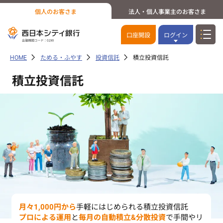
個人のお客さま
法人・個人事業主のお客さま
口座開設
ログイン
HOME
ためる・ふやす
投資信託
積立投資信託
積立投資信託
月々1,000円から
手軽にはじめられる積立投資信託
プロによる運用
と
毎月の自動積立&分散投資
で手間やリ