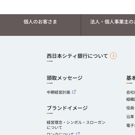
個人のお客さま
法人・個人事業主の
西日本シティ銀行について
頭取メッセージ
基
中期経営計画
会社
組織
ブランドイメージ
役員
沿革
経営理念・シンボル・スローガン
電子
について
ワンクについて