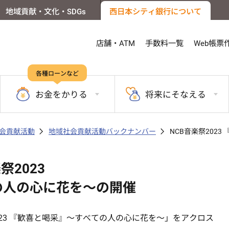
地域貢献・文化・SDGs
西日本シティ銀行について
店舗・ATM
手数料一覧
Web帳票
各種ローンなど
お金を
かりる
将来に
そなえる
会貢献活動
地域社会貢献活動バックナンバー
NCB音楽祭202
祭2023
の人の心に花を～の開催
023 『歓喜と喝采』～すべての人の心に花を～」をアクロス