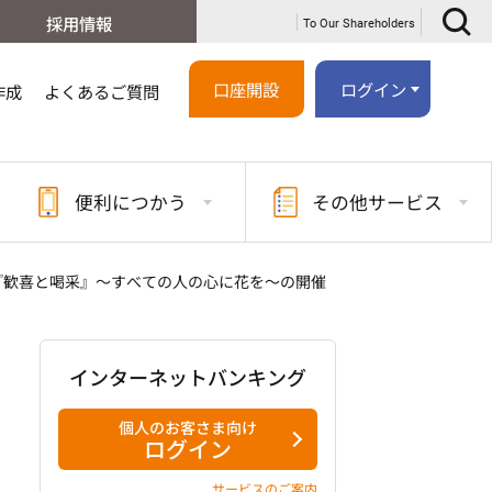
採用情報
To Our Shareholders
口座開設
ログイン
作成
よくあるご質問
便利に
つかう
その他
サービス
3 『歓喜と喝采』～すべての人の心に花を～の開催
インターネットバンキング
個人のお客さま向け
ログイン
サービスのご案内