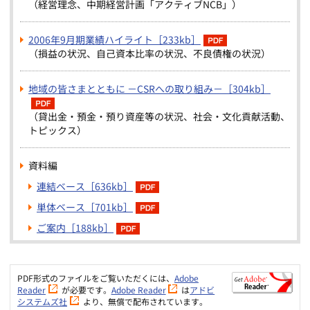
（経営理念、中期経営計画「アクティブNCB」）
2006年9月期業績ハイライト［233kb］
（損益の状況、自己資本比率の状況、不良債権の状況）
地域の皆さまとともに －CSRへの取り組み－［304kb］
（貸出金・預金・預り資産等の状況、社会・文化貢献活動、
トピックス）
資料編
連結ベース［636kb］
単体ベース［701kb］
ご案内［188kb］
PDF形式のファイルをご覧いただくには、
Adobe
Reader
が必要です。
Adobe Reader
は
アドビ
システムズ社
より、無償で配布されています。