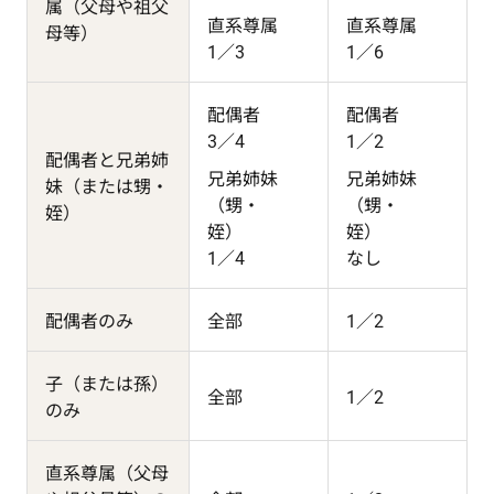
属（父母や祖父
直系尊属
直系尊属
母等）
1／3
1／6
配偶者
配偶者
3／4
1／2
配偶者と兄弟姉
兄弟姉妹
兄弟姉妹
妹（または甥・
（甥・
（甥・
姪）
姪）
姪）
1／4
なし
配偶者のみ
全部
1／2
子（または孫）
全部
1／2
のみ
直系尊属（父母