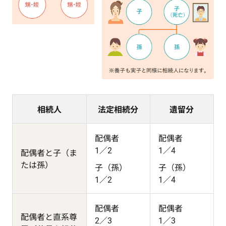
相続人
法定相続分
遺留分
配偶者
配偶者
1／2
1／4
配偶者と子（ま
たは孫）
子（孫）
子（孫）
1／2
1／4
配偶者
配偶者
配偶者と直系尊
2／3
1／3