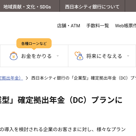
地域貢献・文化・SDGs
西日本シティ銀行について
店舗・ATM
手数料一覧
Web帳票
各種ローンなど
お金を
かりる
将来に
そなえる
確定拠出年金）
西日本シティ銀行の「企業型」確定拠出年金（DC）プ
型」確定拠出年金（DC）プランに
の導入を検討される企業のお客さまに対し、様々なプラン