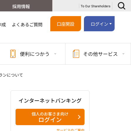
採用情報
To Our Shareholders
口座開設
ログイン
作成
よくあるご質問
便利に
つかう
その他
サービス
ランについて
インターネットバンキング
個人のお客さま向け
ログイン
サービスのご案内