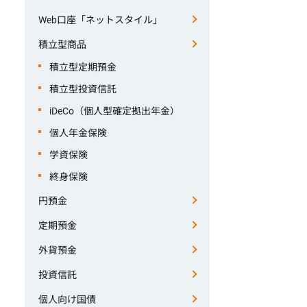
Web口座「ネットスタイル」
積立型商品
積立型定期預金
積立型投資信託
iDeCo（個人型確定拠出年金）
個人年金保険
学資保険
終身保険
円預金
定期預金
外貨預金
投資信託
個人向け国債