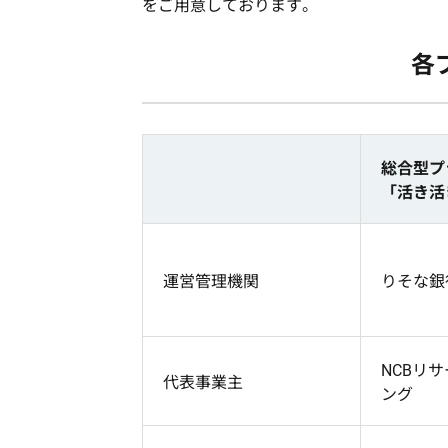
をご用意しております。
各
総合型プ
「活き活
運営管理機関
りそな銀
NCBリ
代表事業主
ング