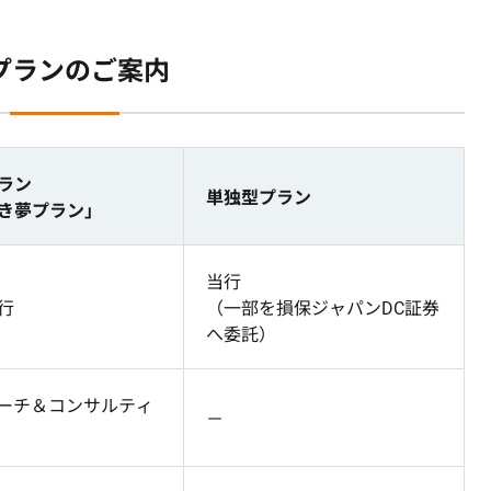
プランのご案内
ラン
単独型プラン
き夢プラン」
当行
行
（一部を損保ジャパンDC証券
へ委託）
サーチ＆コンサルティ
－